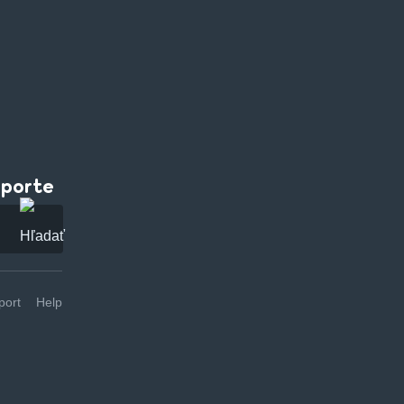
pporte
ort
Help